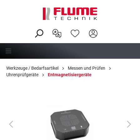
alt springen
Werkzeuge / Bedarfsartikel
Messen und Prüfen
Uhrenprüfgeräte
Entmagnetisiergeräte
Bildergalerie überspringen