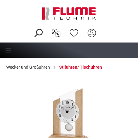
alt springen
Wecker und Großuhren
Stiluhren/ Tischuhren
Bildergalerie überspringen