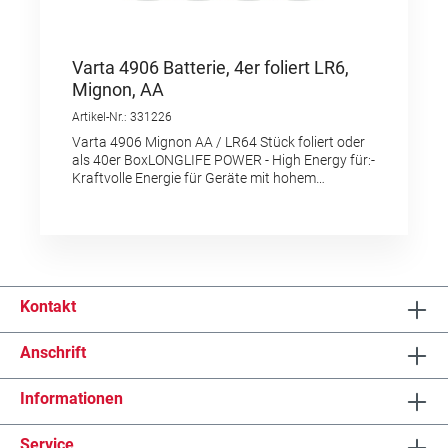
Varta 4906 Batterie, 4er foliert LR6,
Mignon, AA
Artikel-Nr.: 331226
Varta 4906 Mignon AA / LR64 Stück foliert oder
als 40er BoxLONGLIFE POWER - High Energy für:-
Kraftvolle Energie für Geräte mit hohem
Energieverbrauch, z. B. elektronisches Spielzeug,
Funkmäuse, Taschenlampen etc."Made in
Germany" als Qualitätsmerkmal und
HerkunftsnachweisFür die gleiche Sorte in
Blisterverpackung wählen Sie die Referenz
2625001
Kontakt
Anschrift
Informationen
Service