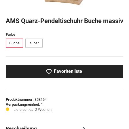
AMS Quarz-Pendeltischuhr Buche massiv
auswählen
Farbe
Buche
silber
Favoritenliste
Produktnummer:
358164
Verpackungseinheit:
1
Lieferzeit ca. 2 Wochen
Beschreibung