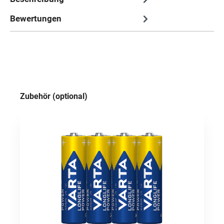
Bewertungen
Produktgalerie überspringen
Zubehör (optional)