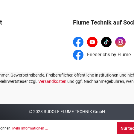
t
Flume Technik auf Soc
Friederichs by Flume
mer, Gewerbetreibende, Freiberuflicher, öffentliche Institutionen und nic
. Mehrwertsteuer zzgl.
Versandkosten
und ggf. Nachnahmegebühren, wenn
© 2023 RUDOLF FLUME TECHNIK GmbH
Nur te
 können.
Mehr Informationen ...