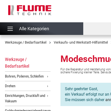
springen
Zur Hauptnavigation springen
Alle Kategorien
Werkzeuge / Bedarfsartikel
Verkaufs- und Werkstatt-Hilfsmittel
Modeschmuc
Werkzeuge /
Bedarfsartikel
Für die Reparatur und Herstellung von
sichere Fixierung kleiner Teile. Selva
Bohren, Polieren, Schleifen
Drehen
Sehr geehrter Gast,
ein Verkauf erfolgt nur an 
Einrichtungen, Druckluft und
Sie müssen sich daher
an
Vakuum
Goldschmiedespezialwerkzeuge