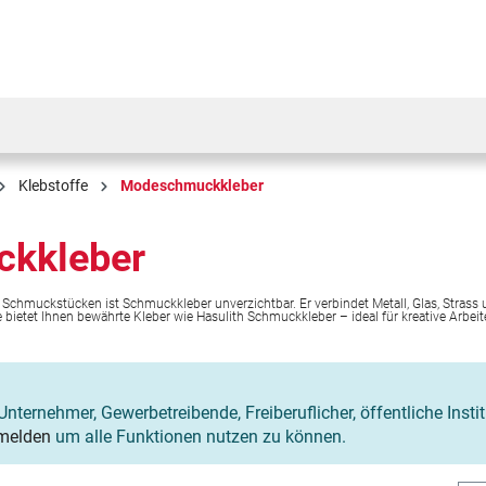
Klebstoffe
Modeschmuckkleber
kkleber
 Schmuckstücken ist Schmuckkleber unverzichtbar. Er verbindet Metall, Glas, Strass
.de bietet Ihnen bewährte Kleber wie Hasulith Schmuckkleber – ideal für kreative Arbei
Unternehmer, Gewerbetreibende, Freiberuflicher, öffentliche Insti
melden
um alle Funktionen nutzen zu können.