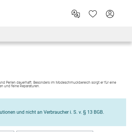
 und Perlen dauerhaft. Besonders im Modeschmuckbereich sorgt er für eine
ten und feine Reparaturen.
tutionen und nicht an Verbraucher i. S. v. § 13 BGB.