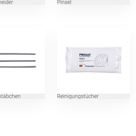
heider
Pinsel
stäbchen
Reinigungstücher