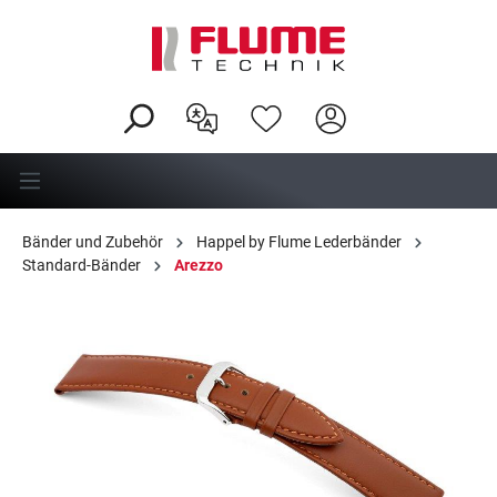
alt springen
Bänder und Zubehör
Happel by Flume Lederbänder
Standard-Bänder
Arezzo
Bildergalerie überspringen